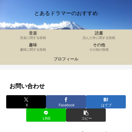
とあるドラマーのおすすめ
音楽
読書
音楽に関する投稿
読んだ本に関する投稿
趣味
その他
趣味に関する投稿
その他の投稿
プロフィール
お問い合わせ
X
Facebook
はてブ
LINE
コピー