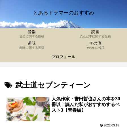
とあるドラマーのおすすめ
音楽
読書
音楽に関する投稿
読んだ本に関する投稿
趣味
その他
趣味に関する投稿
その他の投稿
プロフィール
武士道セブンティーン
人気作家・誉田哲也さんの本を30
読書
冊以上読んだ私がおすすめするベ
スト3【青春編】
2022.03.15