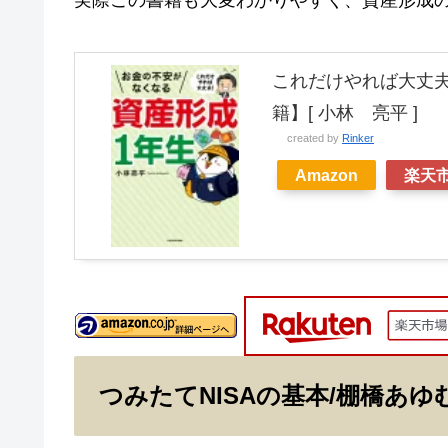
これだけやれば大丈
籍】[ 小林 亮平 ]
created by
Rinker
Amazon
楽天
つみたてNISAの基本/棚橋あゆ