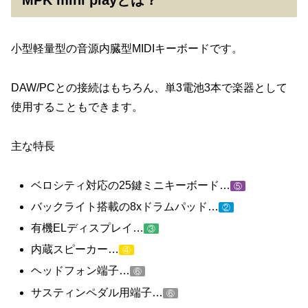
小型軽量型の音源内臓型MIDIキーボードです。
DAW/PCとの接続はもちろん、単3電池3本で楽器として
使用することもできます。
主な特長
ベロシティ対応の25鍵ミニキーボード…
⑤
バックライト搭載の8xドラムパッド…
②
有機ELディスプレイ…
③
内蔵スピーカー…
④
ヘッドフォン端子…
⑥
サスティンペダル用端子…
⑥