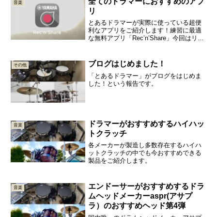
全てのドラマーにおすすめのアプ
音楽
リ
とあるドラマーが実際に使っている超便
利なアプリをご紹介します！練習に最適
な無料アプリ「Rec’n’Share」今回はリリ
ース当初より大人気のアプリ
「Rec'n'Share」をご紹介したいと思いま
す。このアプリは、端末本体にある音楽
ブログはじめました！
その他
データを使...
「とあるドラマー」がブログをはじめま
した！という報告です。
ドラマーがおすすめするハイハッ
音楽
トクラッチ
各メーカーが製造し多数存在するハイハ
ットクラッチの中でも今おすすめできる
製品をご紹介します。
エンドーサーがおすすめするドラ
音楽
ムヘッドメーカーaspr(アサプ
ラ）のおすすめヘッド第4弾