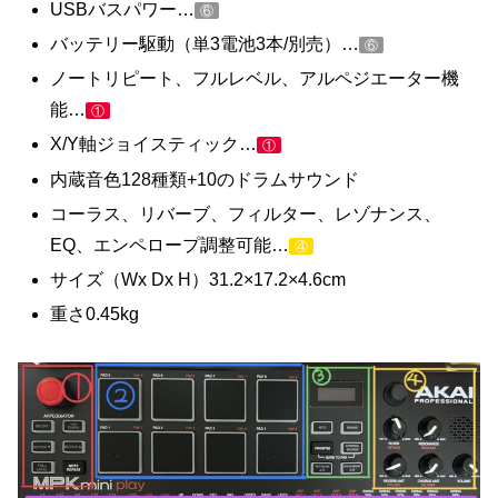
USBバスパワー…
⑥
バッテリー駆動（単3電池3本/別売）…
⑥
ノートリピート、フルレベル、アルペジエーター機
能…
①
X/Y軸ジョイスティック…
①
内蔵音色128種類+10のドラムサウンド
コーラス、リバーブ、フィルター、レゾナンス、
EQ、エンペロープ調整可能…
④
サイズ（Wx Dx H）31.2×17.2×4.6cm
重さ0.45kg