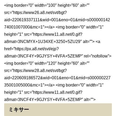
<img border=”0″ width=”100″ height=”60″ alt=””
src=”https://www26.a8.net/svt/bgt?
aid=220619337111&wid=001&eno=01&mid=s000000142
74001007000&mc=1″></a> <img border=”0″ width=”1″
height=”1″ src=”https://www11.a8.net/0.gif?
a8mat=3NCMYX+1U34XE+3250+5ZU29″ alt=””> <a
href=”https://px.a8.net/svt/ejp?
a8mat=3NCF4Y+9GJYSY+4VFA+5ZEMP” rel=”nofollow”>
<img border=”0″ width=”120″ height=”60″ alt=””
src=”https://www28.a8.net/svt/bgt?
aid=220609186572&wid=001&eno=01&mid=s000000227
35001005000&mc=1″></a> <img border=”0″ width=”1″
height=”1″ src=”https://www11.a8.net/0.gif?
a8mat=3NCF4Y+9GJYSY+4VFA+5ZEMP” alt=””>
ミキサー