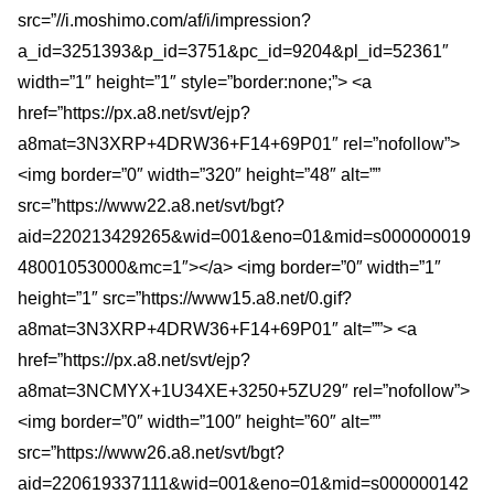
src=”//i.moshimo.com/af/i/impression?
a_id=3251393&p_id=3751&pc_id=9204&pl_id=52361″
width=”1″ height=”1″ style=”border:none;”> <a
href=”https://px.a8.net/svt/ejp?
a8mat=3N3XRP+4DRW36+F14+69P01″ rel=”nofollow”>
<img border=”0″ width=”320″ height=”48″ alt=””
src=”https://www22.a8.net/svt/bgt?
aid=220213429265&wid=001&eno=01&mid=s000000019
48001053000&mc=1″></a> <img border=”0″ width=”1″
height=”1″ src=”https://www15.a8.net/0.gif?
a8mat=3N3XRP+4DRW36+F14+69P01″ alt=””> <a
href=”https://px.a8.net/svt/ejp?
a8mat=3NCMYX+1U34XE+3250+5ZU29″ rel=”nofollow”>
<img border=”0″ width=”100″ height=”60″ alt=””
src=”https://www26.a8.net/svt/bgt?
aid=220619337111&wid=001&eno=01&mid=s000000142