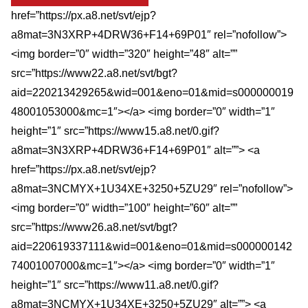
href=”https://px.a8.net/svt/ejp?
a8mat=3N3XRP+4DRW36+F14+69P01″ rel=”nofollow”>
<img border=”0″ width=”320″ height=”48″ alt=””
src=”https://www22.a8.net/svt/bgt?
aid=220213429265&wid=001&eno=01&mid=s000000019
48001053000&mc=1″></a> <img border=”0″ width=”1″
height=”1″ src=”https://www15.a8.net/0.gif?
a8mat=3N3XRP+4DRW36+F14+69P01″ alt=””> <a
href=”https://px.a8.net/svt/ejp?
a8mat=3NCMYX+1U34XE+3250+5ZU29″ rel=”nofollow”>
<img border=”0″ width=”100″ height=”60″ alt=””
src=”https://www26.a8.net/svt/bgt?
aid=220619337111&wid=001&eno=01&mid=s000000142
74001007000&mc=1″></a> <img border=”0″ width=”1″
height=”1″ src=”https://www11.a8.net/0.gif?
a8mat=3NCMYX+1U34XE+3250+5ZU29″ alt=””> <a