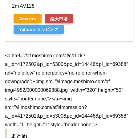
2m AV128
Amazon
楽天市場
Yahooショッピング
<a href=”//af.moshimo.com/af/c/click?
a_id=4172502&p_id=5300&pc_id=14446&pl_id=69388″
rel=”nofollow” referrerpolicy=”no-referrer-when-
downgrade”><img src=”//image.moshimo.com/af-
img/4982/000000069388.jpg” width=”320″ height=”50″
style=”border:none;”></a><img
src=”//i.moshimo.com/af/i/impression?
a_id=4172502&p_id=5300&pc_id=14446&pl_id=69388″
width=”1″ height=”1″ style=”border:none;”>
まとめ