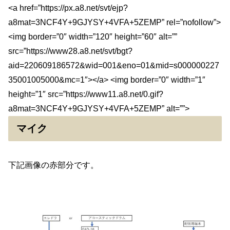
<a href=”https://px.a8.net/svt/ejp?
a8mat=3NCF4Y+9GJYSY+4VFA+5ZEMP” rel=”nofollow”>
<img border=”0″ width=”120″ height=”60″ alt=””
src=”https://www28.a8.net/svt/bgt?
aid=220609186572&wid=001&eno=01&mid=s000000227
35001005000&mc=1″></a> <img border=”0″ width=”1″
height=”1″ src=”https://www11.a8.net/0.gif?
a8mat=3NCF4Y+9GJYSY+4VFA+5ZEMP” alt=””>
マイク
下記画像の赤部分です。