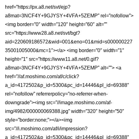
href=”https://px.a8.net/svt/ejp?
a8mat=3NCF4Y+9GJYSY+4VFA+5ZEMP” rel=”nofollow”>
<img border=”0″ width=”120″ height=”60″ alt=””
src=”https://www28.a8.net/svt/bgt?
aid=220609186572&wid=001&eno=01&mid=s000000227
35001005000&mc=1″></a> <img border=”0″ width=”1″
height=”1″ src=”https://www11.a8.net/0.gif?
a8mat=3NCF4Y+9GJYSY+4VFA+5ZEMP” alt=””> <a
href=”//af.moshimo.com/af/c/click?
a_id=4172502&p_id=5300&pc_id=14446&pl_id=69388″
rel=”nofollow” referrerpolicy=”no-referrer-when-
downgrade”><img src=”//image.moshimo.com/af-
img/4982/000000069388.jpg” width=”320″ height=”50″
style=”border:none;”></a><img
src=”//i.moshimo.com/af/i/impression?
a_id=4172502&p_id=5300&pc_id=14446&pl_id=69388″