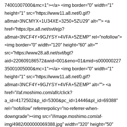
74001007000&mc=1″></a> <img border=”0″ width=”1″
height=”1″ src=”https://www11.a8.net/0.gif?
a8mat=3NCMYX+1U34XE+3250+5ZU29″ alt=””> <a
href=”https://px.a8.net/svt/ejp?
a8mat=3NCF4Y+9GJYSY+4VFA+5ZEMP” rel=”nofollow”>
<img border=”0″ width=”120″ height=”60″ alt=””
src=”https://www28.a8.net/svt/bgt?
aid=220609186572&wid=001&eno=01&mid=s000000227
35001005000&mc=1″></a> <img border=”0″ width=”1″
height=”1″ src=”https://www11.a8.net/0.gif?
a8mat=3NCF4Y+9GJYSY+4VFA+5ZEMP” alt=””> <a
href=”//af.moshimo.com/af/c/click?
a_id=4172502&p_id=5300&pc_id=14446&pl_id=69388″
rel=”nofollow” referrerpolicy=”no-referrer-when-
downgrade”><img src=”//image.moshimo.com/af-
img/4982/000000069388.jpg” width=”320″ height=”50″