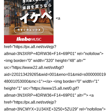
<a
href=”https://px.a8.net/svt/ejp?
a8mat=3N3XRP+4DRW36+F14+69P01″ rel=”nofollow”>
<img border=”0″ width=”320″ height=”48″ alt=””
src=”https://www22.a8.net/svt/bgt?
aid=220213429265&wid=001&eno=01&mid=s000000019
48001053000&mc=1″></a> <img border=”0″ width=”1″
height=”1″ src=”https://www15.a8.net/0.gif?
a8mat=3N3XRP+4DRW36+F14+69P01″ alt=””> <a
href=”https://px.a8.net/svt/ejp?
a8mat=3NCMYX+1U34XE+3250+5ZU29″ rel=”nofollow”>