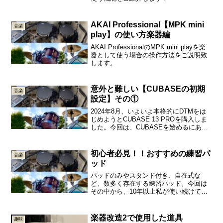
AKAI Professional【MPK mini
音楽
play】の使い方楽器編
AKAI ProfessionalのMPK mini playを楽
器として使う場合の操作方法をご説明致
します。
意外と難しい【CUBASEの初期
音楽
設定】その①
2024年8月、いよいよ本格的にDTMをは
じめようとCUBASE 13 PROを購入しま
した。今回は、CUBASEを始めるにあた
って意外と知られていない初期設定につ
いて、自分がわからなくて苦労したこと
を中心に解説していきます！このシリー
初心者必見！！おすすめの練習パ
音楽
ズは...
ッド
パッドのみやスタンド付き、自在式な
ど、数多く存在する練習パッド。今回は
その中から、10年以上私が使い続けてい
る製品をご紹介します！
楽器改造2で使用した道具
趣味