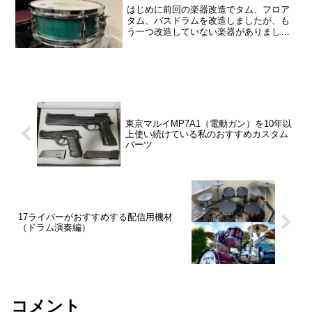
はじめに前回の楽器改造でタム、フロア
タム、バスドラムを改造しましたが、も
う一つ改造していない楽器がありまし
た。それは、スネアドラムです！スネア
だけは求める音色が極端に違うため、他
と同じ工程ではよくないと思っていまし
た。そこで、2025年8月...
東京マルイMP7A1（電動ガン）を10年以
上使い続けている私のおすすめカスタム
パーツ
17ライバーがおすすめする配信用機材
（ドラム演奏編）
コメント