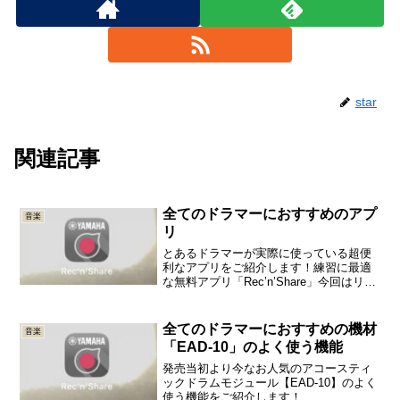
star
関連記事
全てのドラマーにおすすめのアプ
音楽
リ
とあるドラマーが実際に使っている超便
利なアプリをご紹介します！練習に最適
な無料アプリ「Rec’n’Share」今回はリリ
ース当初より大人気のアプリ
「Rec'n'Share」をご紹介したいと思いま
す。このアプリは、端末本体にある音楽
全てのドラマーにおすすめの機材
音楽
データを使...
「EAD-10」のよく使う機能
発売当初より今なお人気のアコースティ
ックドラムモジュール【EAD-10】のよく
使う機能をご紹介します！