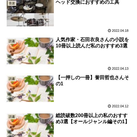
ヘッド交換におすすめの工具
音楽
2022.04.18
人気作家・石田衣良さんの小説を
読書
10冊以上読んだ私のおすすめ3選
2022.04.13
【一押しの一冊】誉田哲也さんそ
読書
の1
2022.04.12
総読破数200冊以上の私のおすす
読書
め3選【オールジャンル編その1】