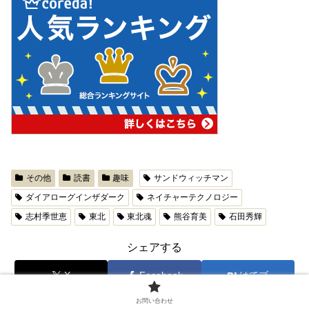
その他
読書
趣味
サンドウィッチマン
ダイアローグインザダーク
ネイチャーテクノロジー
志村季世恵
東北
東北魂
熊谷育美
石田秀輝
シェアする
X
Facebook
はてブ
お問い合わせ
LINE
コピー