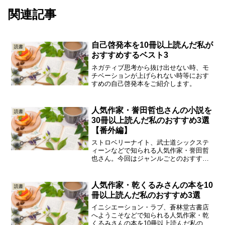
関連記事
自己啓発本を10冊以上読んだ私が
読書
おすすめするベスト3
ネガティブ思考から抜け出せない時、モ
チベーションが上げられない時等におす
すめの自己啓発本をご紹介します。
人気作家・誉田哲也さんの小説を
読書
30冊以上読んだ私のおすすめ3選
【番外編】
ストロベリーナイト、武士道シックステ
ィーンなどで知られる人気作家・誉田哲
也さん。今回はジャンルごとのおすすめ
で紹介しきれなかった小説の中から3冊ご
紹介したいと思います。
人気作家・乾くるみさんの本を10
読書
冊以上読んだ私のおすすめ3選
イニシエーション・ラブ、蒼林堂古書店
へようこそなどで知られる人気作家・乾
くるみさんの本を10冊以上読んだ私のお