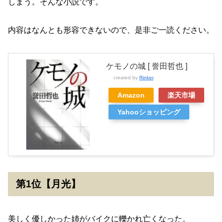
しまう。そんな小説です。
内容はなんとも形容できないので、是非ご一読ください。
ケモノの城 [ 誉田哲也 ]
created by
Rinker
Amazon
楽天市場
Yahooショッピング
第1位【月光】
美しく優しかった姉がバイクに轢かれ亡くなった。