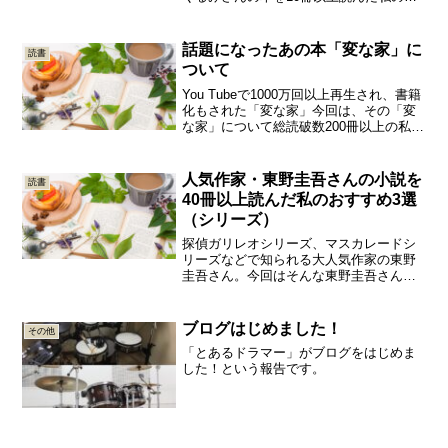
すすめ3選
話題になったあの本「変な家」に
読書
ついて
You Tubeで1000万回以上再生され、書籍
化もされた「変な家」今回は、その「変
な家」について総読破数200冊以上の私が
ネタバレないでお話しします。
人気作家・東野圭吾さんの小説を
読書
40冊以上読んだ私のおすすめ3選
（シリーズ）
探偵ガリレオシリーズ、マスカレードシ
リーズなどで知られる大人気作家の東野
圭吾さん。今回はそんな東野圭吾さんの
作品を40冊以上読んだ私のおすすめ3選を
ご紹介します。
ブログはじめました！
その他
「とあるドラマー」がブログをはじめま
した！という報告です。