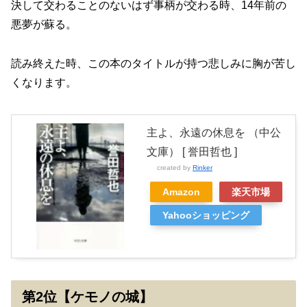
決して交わることのないはず事柄が交わる時、14年前の
悪夢が蘇る。
読み終えた時、この本のタイトルが持つ悲しみに胸が苦し
くなります。
主よ、永遠の休息を （中公
文庫） [ 誉田哲也 ]
created by
Rinker
Amazon
楽天市場
Yahooショッピング
第2位【ケモノの城】